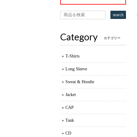
search
Category
カテゴリー
T-Shirts
Long Sleeve
Sweat & Hoodie
Jacket
CAP
Tank
CD