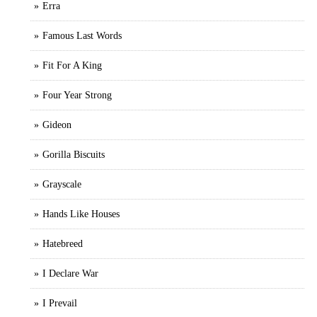
Erra
Famous Last Words
Fit For A King
Four Year Strong
Gideon
Gorilla Biscuits
Grayscale
Hands Like Houses
Hatebreed
I Declare War
I Prevail