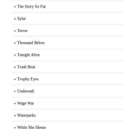
The Story So Far
Sylar
Terror
Thousand Below
Tonight Alive
Trash Boat
Trophy Eyes
Underoath
Wage War
Waterparks
While She Sleeps