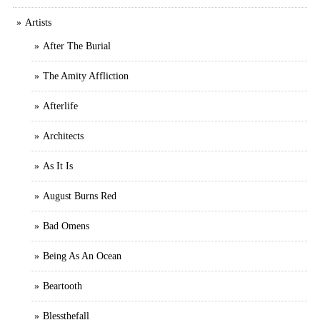
Artists
After The Burial
The Amity Affliction
Afterlife
Architects
As It Is
August Burns Red
Bad Omens
Being As An Ocean
Beartooth
Blessthefall