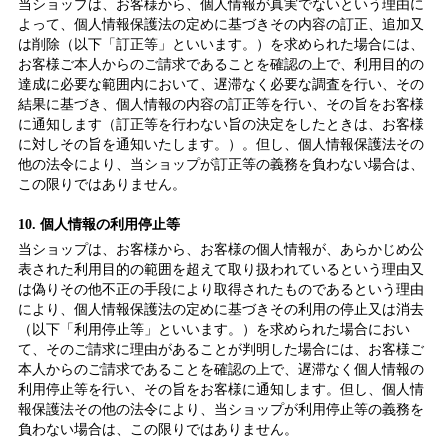
当ショップは、お客様から、個人情報が真実でないという理由に
よって、個人情報保護法の定めに基づきその内容の訂正、追加又
は削除（以下「訂正等」といいます。）を求められた場合には、
お客様ご本人からのご請求であることを確認の上で、利用目的の
達成に必要な範囲内において、遅滞なく必要な調査を行い、その
結果に基づき、個人情報の内容の訂正等を行い、その旨をお客様
に通知します（訂正等を行わない旨の決定をしたときは、お客様
に対しその旨を通知いたします。）。但し、個人情報保護法その
他の法令により、当ショップが訂正等の義務を負わない場合は、
この限りではありません。
10. 個人情報の利用停止等
当ショップは、お客様から、お客様の個人情報が、あらかじめ公
表された利用目的の範囲を超えて取り扱われているという理由又
は偽りその他不正の手段により取得されたものであるという理由
により、個人情報保護法の定めに基づきその利用の停止又は消去
（以下「利用停止等」といいます。）を求められた場合におい
て、そのご請求に理由があることが判明した場合には、お客様ご
本人からのご請求であることを確認の上で、遅滞なく個人情報の
利用停止等を行い、その旨をお客様に通知します。但し、個人情
報保護法その他の法令により、当ショップが利用停止等の義務を
負わない場合は、この限りではありません。