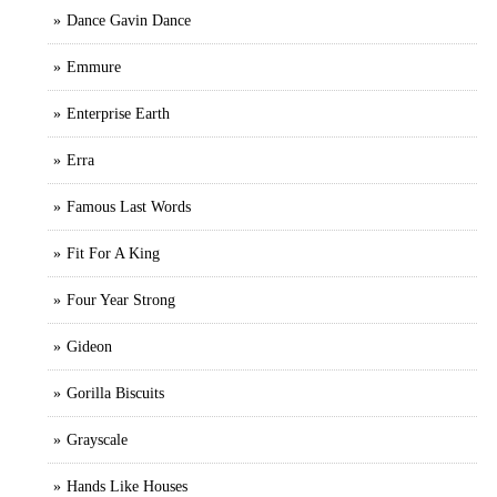
Dance Gavin Dance
Emmure
Enterprise Earth
Erra
Famous Last Words
Fit For A King
Four Year Strong
Gideon
Gorilla Biscuits
Grayscale
Hands Like Houses