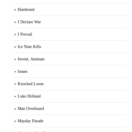
Hatebreed
I Declare War
I Prevail
Ice Nine Kills
Invent, Animate
Issues
Knocked Loose
Luke Holland
Man Overboard
Mayday Parade