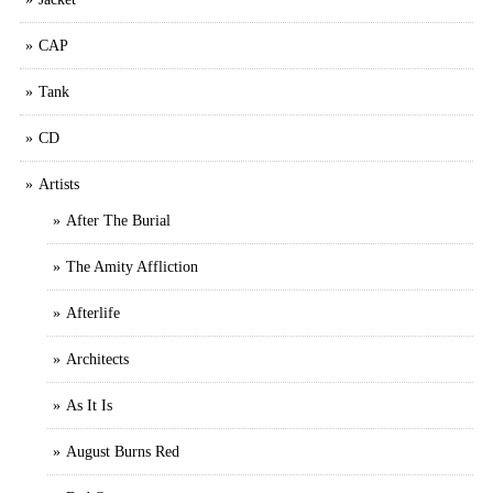
CAP
Tank
CD
Artists
After The Burial
The Amity Affliction
Afterlife
Architects
As It Is
August Burns Red