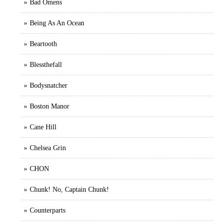
Bad Omens
Being As An Ocean
Beartooth
Blessthefall
Bodysnatcher
Boston Manor
Cane Hill
Chelsea Grin
CHON
Chunk! No, Captain Chunk!
Counterparts