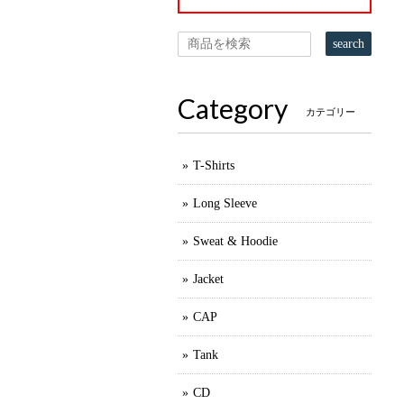
search
Category
カテゴリー
T-Shirts
Long Sleeve
Sweat & Hoodie
Jacket
CAP
Tank
CD