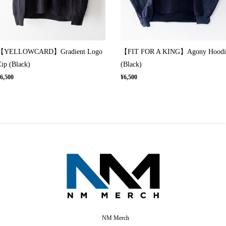
【YELLOWCARD】Gradient Logo
【FIT FOR A KING】Agony Hoodi
ip (Black)
(Black)
6,500
¥6,500
NM Merch