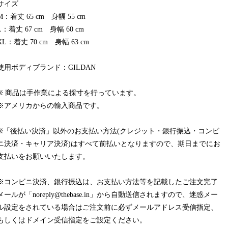
サイズ
M：着丈 65 cm 身幅 55 cm
L：着丈 67 cm 身幅 60 cm
XL：着丈 70 cm 身幅 63 cm
使用ボディブランド：GILDAN
※ 商品は手作業による採寸を行っています。
※アメリカからの輸入商品です。
※「後払い決済」以外のお支払い方法(クレジット・銀行振込・コンビ
ニ決済・キャリア決済)はすべて前払いとなりますので、期日までにお
支払いをお願いいたします。
※コンビニ決済、銀行振込は、お支払い方法等を記載したご注文完了
メールが「
noreply@thebase.in
」から自動送信されますので、迷惑メー
ル設定をされている場合はご注文前に必ずメールアドレス受信指定、
もしくはドメイン受信指定をご設定ください。