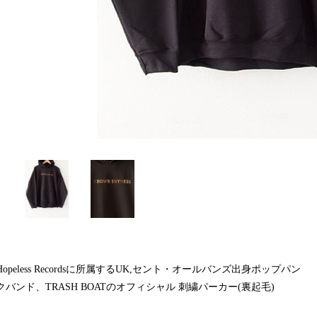
Hopeless Recordsに所属するUK,セント・オールバンズ出身ポップパン
クバンド、TRASH BOATのオフィシャル 刺繍パーカー(裏起毛)