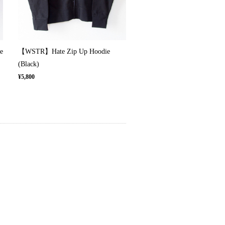
e
【WSTR】Hate Zip Up Hoodie
(Black)
¥5,800