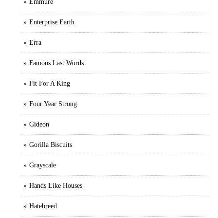
Emmure
Enterprise Earth
Erra
Famous Last Words
Fit For A King
Four Year Strong
Gideon
Gorilla Biscuits
Grayscale
Hands Like Houses
Hatebreed