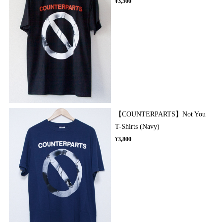
¥3,500
【COUNTERPARTS】Not You
T-Shirts (Navy)
¥3,800