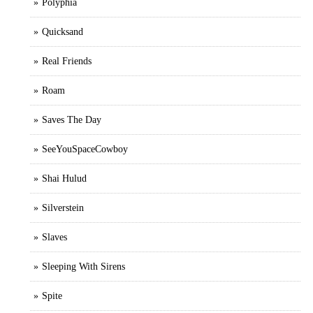
Polyphia
Quicksand
Real Friends
Roam
Saves The Day
SeeYouSpaceCowboy
Shai Hulud
Silverstein
Slaves
Sleeping With Sirens
Spite