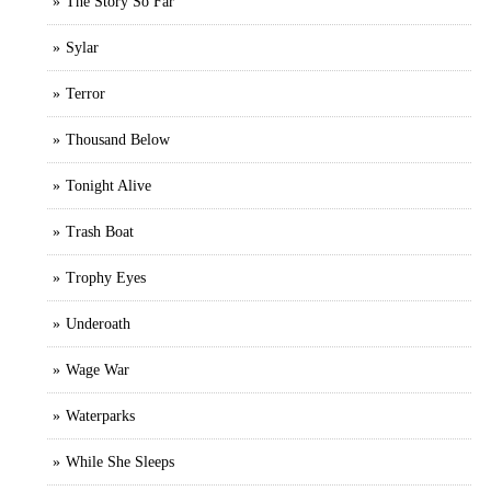
The Story So Far
Sylar
Terror
Thousand Below
Tonight Alive
Trash Boat
Trophy Eyes
Underoath
Wage War
Waterparks
While She Sleeps