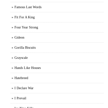
Famous Last Words
Fit For A King
Four Year Strong
Gideon
Gorilla Biscuits
Grayscale
Hands Like Houses
Hatebreed
I Declare War
I Prevail