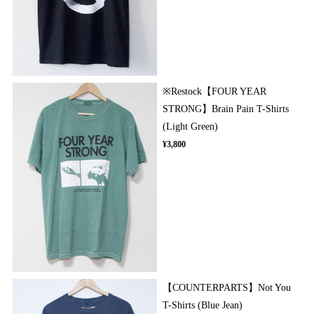
※Restock【FOUR YEAR
STRONG】Brain Pain T-Shirts
(Light Green)
¥3,800
【COUNTERPARTS】Not You
T-Shirts (Blue Jean)