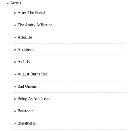
Artists
After The Burial
The Amity Affliction
Afterlife
Architects
As It Is
August Burns Red
Bad Omens
Being As An Ocean
Beartooth
Blessthefall