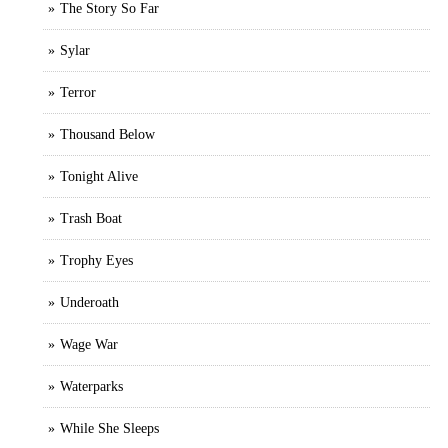
The Story So Far
Sylar
Terror
Thousand Below
Tonight Alive
Trash Boat
Trophy Eyes
Underoath
Wage War
Waterparks
While She Sleeps