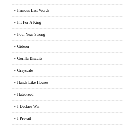
Famous Last Words
Fit For A King
Four Year Strong
Gideon
Gorilla Biscuits
Grayscale
Hands Like Houses
Hatebreed
I Declare War
I Prevail