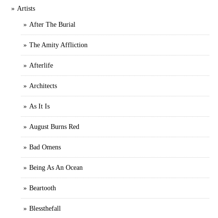
Artists
After The Burial
The Amity Affliction
Afterlife
Architects
As It Is
August Burns Red
Bad Omens
Being As An Ocean
Beartooth
Blessthefall