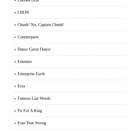
Chelsea Grin
CHON
Chunk! No, Captain Chunk!
Counterparts
Dance Gavin Dance
Emmure
Enterprise Earth
Erra
Famous Last Words
Fit For A King
Four Year Strong