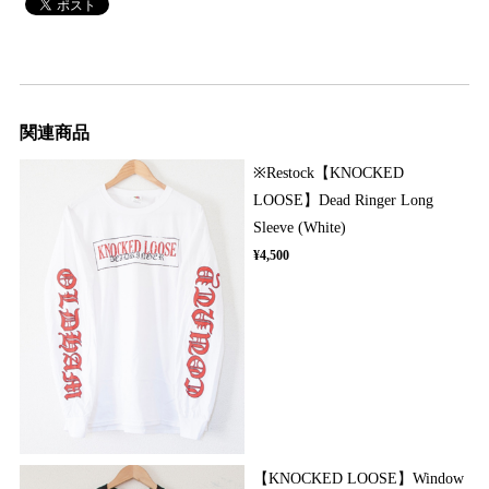
関連商品
※Restock【KNOCKED
LOOSE】Dead Ringer Long
Sleeve (White)
¥4,500
【KNOCKED LOOSE】Window