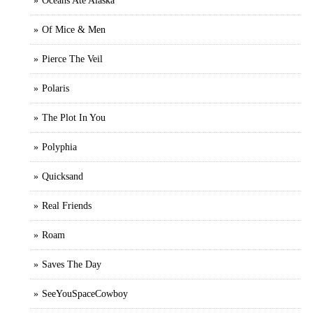
Oceans Ate Alaska
Of Mice & Men
Pierce The Veil
Polaris
The Plot In You
Polyphia
Quicksand
Real Friends
Roam
Saves The Day
SeeYouSpaceCowboy