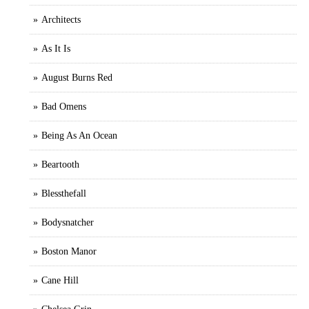
Architects
As It Is
August Burns Red
Bad Omens
Being As An Ocean
Beartooth
Blessthefall
Bodysnatcher
Boston Manor
Cane Hill