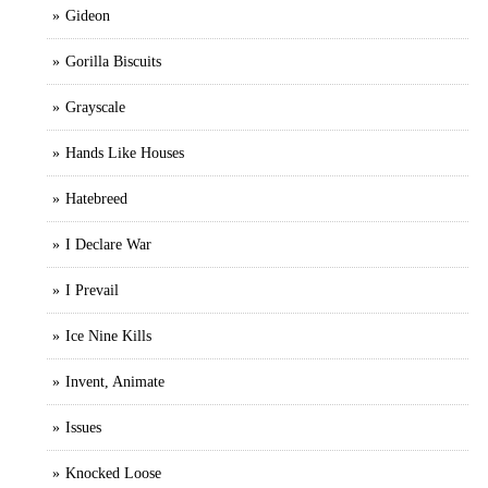
Gideon
Gorilla Biscuits
Grayscale
Hands Like Houses
Hatebreed
I Declare War
I Prevail
Ice Nine Kills
Invent, Animate
Issues
Knocked Loose