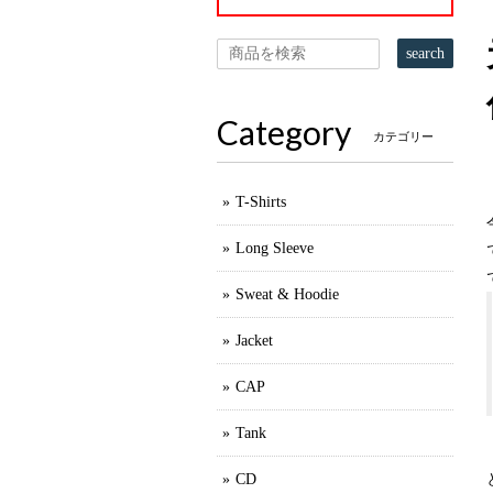
search
Category
カテゴリー
T-Shirts
Long Sleeve
Sweat & Hoodie
Jacket
CAP
Tank
CD