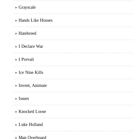
Grayscale
Hands Like Houses
Hatebreed
I Declare War
I Prevail
Ice Nine Kills
Invent, Animate
Issues
Knocked Loose
Luke Holland
Man Overboard