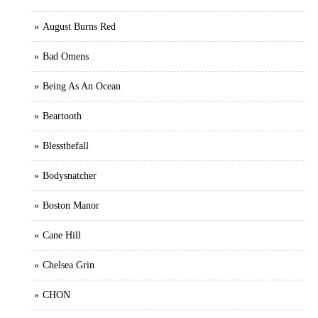
August Burns Red
Bad Omens
Being As An Ocean
Beartooth
Blessthefall
Bodysnatcher
Boston Manor
Cane Hill
Chelsea Grin
CHON