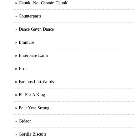
Chunk! No, Captain Chunk!
Counterparts
Dance Gavin Dance
Emmure
Enterprise Earth
Erra
Famous Last Words
Fit For A King
Four Year Strong
Gideon
Gorilla Biscuits