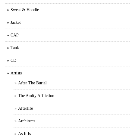
Sweat & Hoodie
Jacket
CAP
Tank
CD
Artists
After The Burial
The Amity Affliction
Afterlife
Architects
As It Is